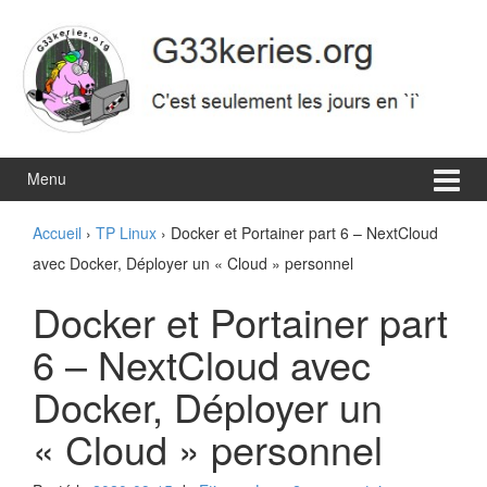
Aller
Sauter
au
au
contenu
menu
principal
Menu
Accueil
›
TP Linux
›
Docker et Portainer part 6 – NextCloud
avec Docker, Déployer un « Cloud » personnel
Docker et Portainer part
6 – NextCloud avec
Docker, Déployer un
« Cloud » personnel