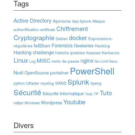
Tags
Active Directory
Alpinisme
App Splunk
Attaque
Chiffrement
authentification
certificats
Cryptographie
docker
Expressions-
Debian
Forensics
fail2ban
Geekeries
régulières
Hacking
Hacking challenge
histoire
iptables
Kerberos
Keepass
Linux
nginx
MISC
mots de passe
Log
No Limit Secu
PowerShell
Noël
portainer
OpenSource
Splunk
rsyslog
SANS
python
QRadar
Syslog
Sécurité
Tuto
Sécurité Informatique
TP
Tests
Youtube
Wordpress
vsftpd
Windows
Divers