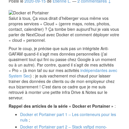
Posté le
2020-09-15
de
Etienne L.
—
2 commentaires ↓
Salut à tous, Ça vous dirait d’héberger vous même vos
propres services « Cloud » (genre maps, notes, photos,
contact, calendrier) ? Ça tombe bien aujourd’hui je vais vous
parler de NextCloud avec Docker et comment déployer votre
« cloud » personnel.
Pour le coup, je précise que suis pas un intégriste Anti-
GAFAM quand-il s’agit mes données personnelles (j’ai
quasiment tout qui fini ou passe chez Google à un moment
ou à un autre). Par contre, quand il s’agit de mes activités
« Pro » (à mon taf ou sur mes activités
indépendantes avec
System Sec
) : je suis vachement moi chaud pour laisser
trainer des données de clients ou de mon employeur chez
eux bizarrement ! C’est dans ce cadre que je me suis
retrouvé à monter une petite infra Drive & Notes sur le
serveur.
Rappel des articles de la série « Docker et Portainer »
:
Docker et Portainer part 1 – Les conteneurs pour les
nuls
;
Docker et Portainer part 2 – Stack vsftpd mono-