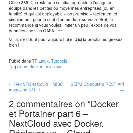
Office 365. Ça reste une solution agréable à l’usage en
équipe dans les petites ou moyennes entreprises (ou en
famille) et qui est déployable « on premise » facilement et
simplement, pour le coût d’un ou deux serveurs Bref, je
recommande si vous voulez limiter un peu l’exode de vos
données chez les GAFA…^^
Voilà, c’est tout pour aujourd’hui et d’ici la prochaine, geekez-
bien !
Publié dans
TP Linux
,
Tutoriels
Tag
cloud
,
docker
,
nextcloud
Navigation
←
Rex VPN et Covid – MISC
SEPM Computers REST API
magazine N°111
→
des
2 commentaires on “
Docker
articles
et Portainer part 6 –
NextCloud avec Docker,
Déployer un « Cloud »