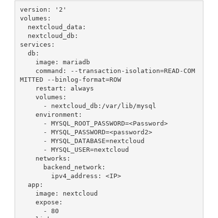
version: '2'

volumes:

  nextcloud_data:

  nextcloud_db:

services:

  db:

    image: mariadb

    command: --transaction-isolation=READ-COM
MITTED --binlog-format=ROW

    restart: always

    volumes:

      - nextcloud_db:/var/lib/mysql

    environment:

      - MYSQL_ROOT_PASSWORD=<Password>

      - MYSQL_PASSWORD=<password2>

      - MYSQL_DATABASE=nextcloud

      - MYSQL_USER=nextcloud

    networks:

      backend_network:

        ipv4_address: <IP>

  app:

    image: nextcloud

    expose:

      - 80
