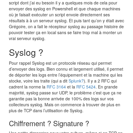
script dont j’ai eu besoin il y a quelques mois de cela pour
envoyer des syslog en Powershell et que chaque machines
où je faisait exécuter un script envoie directement ses
résultats à à un serveur syslog. Et puis tant qu’on y était avec
Grégoire, on a fait le récepteur syslog au passage histoire de
pouvoir tester ça en local sans se faire trop mal à monter un
vrai serveur syslog.
Syslog ?
Pour rappel Syslog est un protocole réseau qui permet
d’envoyer des logs. Bien connu et largement utilisé, il permet
de déporter les logs entre l’équipement et la machine qui les
stocke, voire les traite (qui a dit
Splunk?
). Il y a 2 RFC qui
cadrent la norme la
RFC 3164
et la
RFC 5424
. En grande
majorité, syslog passe sur UDP, le problème c’est que ça ne
garantie pas la bonne arrivée de 100% des logs sur vos
collecteurs syslog. Mais on commence à trouver de plus en
plus de TCP dans l’utilisation de Syslog.
Chiffrement ? Signature ?
Une petite digression pour votre culture, même si en TCP on