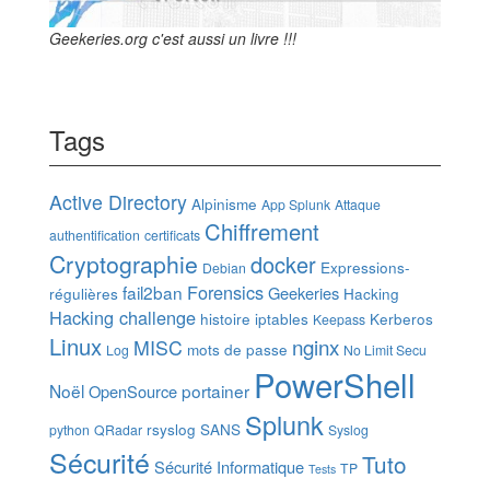
Geekeries.org c'est aussi un livre !!!
Tags
Active Directory
Alpinisme
App Splunk
Attaque
Chiffrement
authentification
certificats
Cryptographie
docker
Expressions-
Debian
Forensics
fail2ban
Geekeries
régulières
Hacking
Hacking challenge
histoire
iptables
Kerberos
Keepass
Linux
nginx
MISC
mots de passe
Log
No Limit Secu
PowerShell
Noël
portainer
OpenSource
Splunk
rsyslog
SANS
python
QRadar
Syslog
Sécurité
Tuto
Sécurité Informatique
TP
Tests