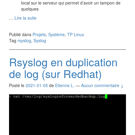
local sur le serveur qui permet d’avoir un tampon de
quelques
…
Lire la suite
Publié dans
Projets
,
Système
,
TP Linux
Tag
rsyslog
,
Syslog
Rsyslog en duplication
de log (sur Redhat)
Posté le
2021-01-05
de
Etienne L.
—
Aucun commentaire ↓