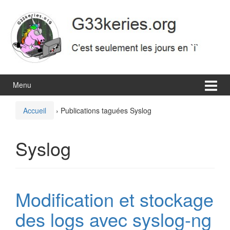
Aller
Sauter
au
au
contenu
menu
principal
Menu
Accueil
›
Publications taguées Syslog
Syslog
Modification et stockage
des logs avec syslog-ng