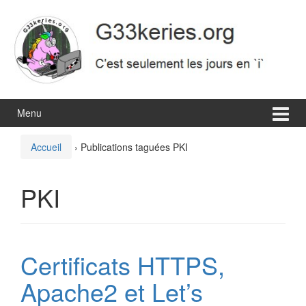
Aller
Sauter
au
au
contenu
menu
principal
Menu
Accueil
›
Publications taguées PKI
PKI
Certificats HTTPS,
Apache2 et Let’s