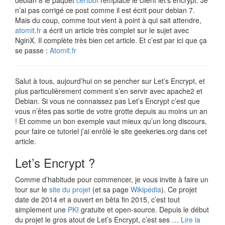
debian 8 le paquet
certbot
remplace le client let’s encrypt. Je
n’ai pas corrigé ce post comme il est écrit pour debian 7.
Mais du coup, comme tout vient à point à qui sait attendre,
atomit.fr
a écrit un article très complet sur le sujet avec
NginX. Il complète très bien cet article. Et c’est par ici que ça
se passe :
Atomit.fr
Salut à tous, aujourd’hui on se pencher sur Let’s Encrypt, et
plus particulièrement comment s’en servir avec apache2 et
Debian. Si vous ne connaissez pas Let’s Encrypt c’est que
vous n’êtes pas sortie de votre grotte depuis au moins un an
! Et comme un bon exemple vaut mieux qu’un long discours,
pour faire ce tutoriel j’ai enrôlé le site geekeries.org dans cet
article.
Let’s Encrypt ?
Comme d’habitude pour commencer, je vous invite à faire un
tour sur le
site du projet
(et sa page
Wikipédia
). Ce projet
date de 2014 et a ouvert en bêta fin 2015, c’est tout
simplement une
PKI
gratuite et open-source. Depuis le début
du projet le gros atout de Let’s Encrypt, c’est ses …
Lire la