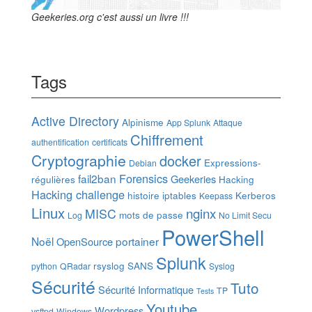
Geekeries.org c'est aussi un livre !!!
Tags
Active Directory
Alpinisme
App Splunk
Attaque
Chiffrement
authentification
certificats
Cryptographie
docker
Expressions-
Debian
Forensics
fail2ban
Geekeries
régulières
Hacking
Hacking challenge
histoire
iptables
Kerberos
Keepass
Linux
nginx
MISC
mots de passe
Log
No Limit Secu
PowerShell
Noël
portainer
OpenSource
Splunk
rsyslog
SANS
python
QRadar
Syslog
Sécurité
Tuto
Sécurité Informatique
TP
Tests
Youtube
Wordpress
vsftpd
Windows