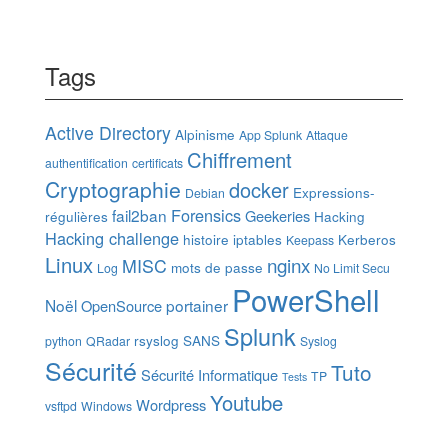
Tags
Active Directory
Alpinisme
App Splunk
Attaque
Chiffrement
authentification
certificats
Cryptographie
docker
Expressions-
Debian
Forensics
fail2ban
Geekeries
régulières
Hacking
Hacking challenge
histoire
iptables
Kerberos
Keepass
Linux
nginx
MISC
mots de passe
Log
No Limit Secu
PowerShell
Noël
portainer
OpenSource
Splunk
rsyslog
SANS
python
QRadar
Syslog
Sécurité
Tuto
Sécurité Informatique
TP
Tests
Youtube
Wordpress
vsftpd
Windows