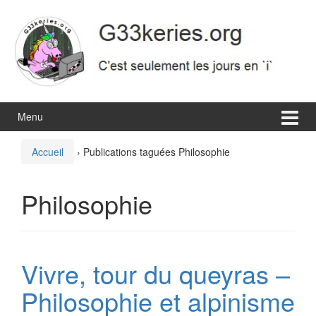
Aller
Sauter
au
au
contenu
menu
principal
Menu
Accueil
›
Publications taguées Philosophie
Philosophie
Vivre, tour du queyras –
Philosophie et alpinisme