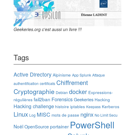
Geekeries.org c'est aussi un livre !!!
Tags
Active Directory
Alpinisme
App Splunk
Attaque
Chiffrement
authentification
certificats
Cryptographie
docker
Expressions-
Debian
Forensics
fail2ban
Geekeries
régulières
Hacking
Hacking challenge
histoire
iptables
Kerberos
Keepass
Linux
nginx
MISC
mots de passe
Log
No Limit Secu
PowerShell
Noël
portainer
OpenSource