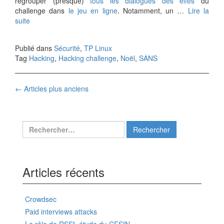
regrouper (presque)
tous les dialogues des elfes
du
challenge dans
le jeu en ligne
. Notamment, un …
Lire la
suite
Publié dans
Sécurité
,
TP Linux
Tag
Hacking
,
Hacking challenge
,
Noël
,
SANS
Navigation
←
Articles plus anciens
des
articles
Rechercher :
Articles récents
Crowdsec
Paid interviews attacks