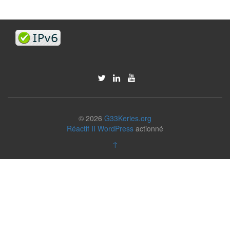
© 2026
G33Keries.org
Réactif II
WordPress
actionné
↑