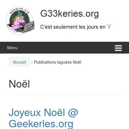
Aller
Sauter
au
au
contenu
menu
principal
Menu
Accueil
›
Publications taguées Noël
Noël
Joyeux Noël @
Geekeries.org