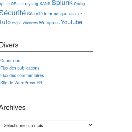
Splunk
rsyslog
SANS
python
QRadar
Syslog
Sécurité
Sécurité Informatique
TP
Tests
Tuto
Youtube
Wordpress
vsftpd
Windows
Divers
Connexion
Flux des publications
Flux des commentaires
Site de WordPress-FR
Archives
Archives