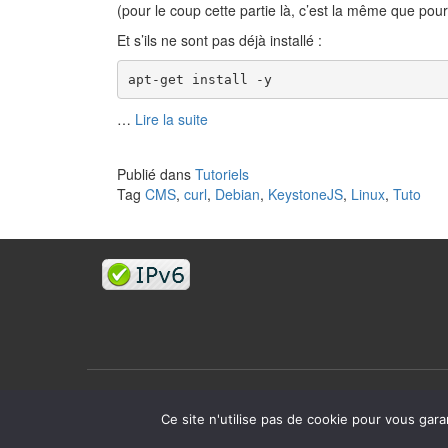
(pour le coup cette partie là, c’est la même que pour 
Et s’ils ne sont pas déjà installé :
apt-get install -y 
…
Lire la suite
Publié dans
Tutoriels
Tag
CMS
,
curl
,
Debian
,
KeystoneJS
,
Linux
,
Tuto
© 2026
G33Keries.org
Ce site n'utilise pas de cookie pour vous gara