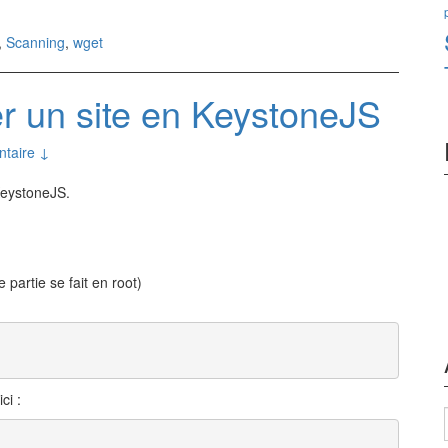
,
Scanning
,
wget
er un site en KeystoneJS
taire ↓
 KeystoneJS.
e partie se fait en root)
ci :