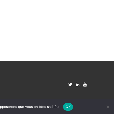
Réactif II
WordPress
actionné
supposerons que vous en êtes satisfait.
OK