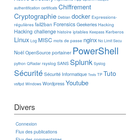
Chiffrement
authentification
certificats
Cryptographie
docker
Expressions-
Debian
Forensics
fail2ban
Geekeries
régulières
Hacking
Hacking challenge
histoire
iptables
Kerberos
Keepass
Linux
nginx
MISC
mots de passe
Log
No Limit Secu
PowerShell
Noël
portainer
OpenSource
Splunk
rsyslog
SANS
python
QRadar
Syslog
Sécurité
Tuto
Sécurité Informatique
TP
Tests
Youtube
Wordpress
vsftpd
Windows
Divers
Connexion
Flux des publications
Flux des commentaires