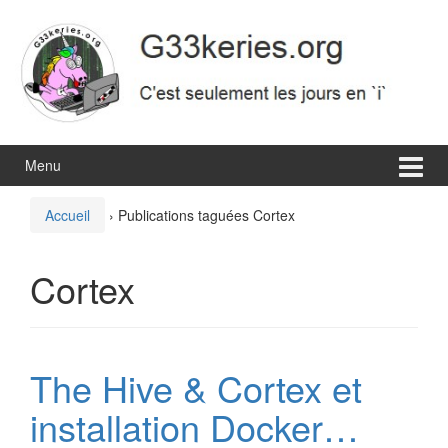
Aller
Sauter
au
au
contenu
menu
principal
Menu
Accueil
›
Publications taguées Cortex
Cortex
The Hive & Cortex et
installation Docker…