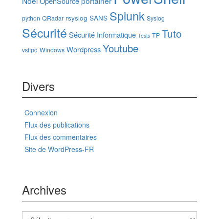
Noël
portainer
OpenSource
Splunk
rsyslog
SANS
python
QRadar
Syslog
Sécurité
Tuto
Sécurité Informatique
TP
Tests
Youtube
Wordpress
vsftpd
Windows
Divers
Connexion
Flux des publications
Flux des commentaires
Site de WordPress-FR
Archives
Archives