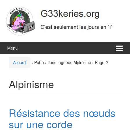
Aller
Sauter
au
au
contenu
menu
principal
Menu
Accueil
›
Publications taguées Alpinisme
›
Page 2
Alpinisme
Résistance des nœuds
sur une corde