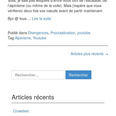
Voilà, je sais pas lesquels d’entre-vous font de l’escalade, de
l’alpinisme (ou même de la voile). Mais j’espère que vous
vérifierez deux fois vos nœuds avant de partir maintenant.
Byz @ tous.…
Lire la suite
Publié dans
Divergences
,
Procrastination
,
youtube
Tag
Alpinisme
,
Youtube
Navigation
Articles plus récents
→
des
articles
Rechercher :
Articles récents
Crowdsec