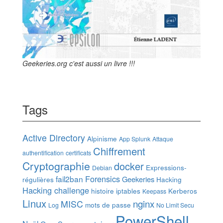
Geekeries.org c'est aussi un livre !!!
Tags
Active Directory
Alpinisme
App Splunk
Attaque
Chiffrement
authentification
certificats
Cryptographie
docker
Expressions-
Debian
Forensics
fail2ban
Geekeries
régulières
Hacking
Hacking challenge
histoire
iptables
Kerberos
Keepass
Linux
nginx
MISC
mots de passe
Log
No Limit Secu
PowerShell