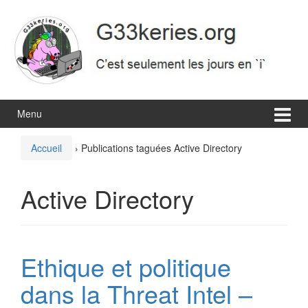
Aller
Sauter
au
au
contenu
menu
principal
Menu
Accueil
›
Publications taguées Active Directory
Active Directory
Ethique et politique
dans la Threat Intel –