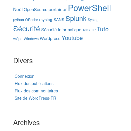
PowerShell
Noël
portainer
OpenSource
Splunk
rsyslog
SANS
python
QRadar
Syslog
Sécurité
Tuto
Sécurité Informatique
TP
Tests
Youtube
Wordpress
vsftpd
Windows
Divers
Connexion
Flux des publications
Flux des commentaires
Site de WordPress-FR
Archives