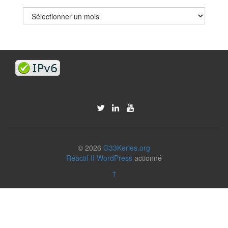
Archives
© 2026
G33Keries.org
Réactif II
WordPress
actionné
↑