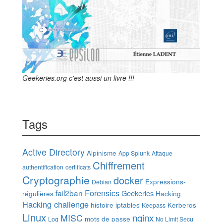
Geekeries.org c'est aussi un livre !!!
Tags
Active Directory
Alpinisme
App Splunk
Attaque
Chiffrement
authentification
certificats
Cryptographie
docker
Expressions-
Debian
Forensics
fail2ban
Geekeries
régulières
Hacking
Hacking challenge
histoire
iptables
Kerberos
Keepass
Linux
nginx
MISC
mots de passe
Log
No Limit Secu