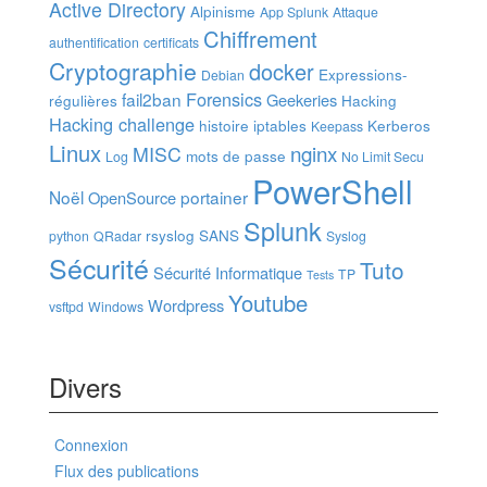
Active Directory
Alpinisme
App Splunk
Attaque
Chiffrement
authentification
certificats
Cryptographie
docker
Expressions-
Debian
Forensics
fail2ban
Geekeries
régulières
Hacking
Hacking challenge
histoire
iptables
Kerberos
Keepass
Linux
nginx
MISC
mots de passe
Log
No Limit Secu
PowerShell
Noël
portainer
OpenSource
Splunk
rsyslog
SANS
python
QRadar
Syslog
Sécurité
Tuto
Sécurité Informatique
TP
Tests
Youtube
Wordpress
vsftpd
Windows
Divers
Connexion
Flux des publications