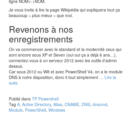
ligne NOM<->NOM.
Je vous invite à lire la page Wikipédia qui expliquera tout ça
beaucoup «
plus mieux
» que moi.
Revenons à nos
enregistrements
On va commencer avec le standard et la modernité ceux qui
sont encore sous XP et Seven (oui oui ça a déjà 6 ans…),
connectez-vous à un serveur 2012 avec les outils d’admin
dessus.
Car sous 2012 ou W8 et avec PowerShell V4, on a le module
DNS à notre disposition, donc il tout simplement …
Lire la
suite
Publié dans
TP Powershell
Tag
A
,
Active Directory
,
Alias
,
CNAME
,
DNS
,
dnscmd
,
Module
,
PowerShell
,
Windows