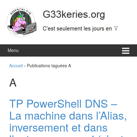
Aller
Sauter
au
au
contenu
menu
principal
Menu
Accueil
›
Publications taguées A
A
TP PowerShell DNS –
La machine dans l’Alias,
inversement et dans