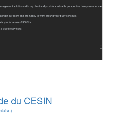
ude du CESIN
taire ↓