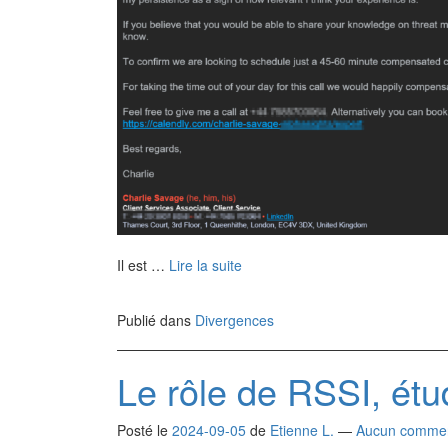
Il est …
Lire la suite
Publié dans
Divergences
Le rôle de RSSI, ét
Posté le
2024-09-05
de
Etienne L.
—
Aucun commen