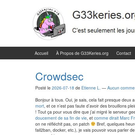
Aller
Sauter
au
au
contenu
menu
principal
Accueil
À Propos de G33Keries.org
Contact
Crowdsec
Posté le
2026-07-18
de
Etienne L.
—
Aucun commen
Bonjour à tous. Oui, je sais, cela fait presque deux a
mort
, et ce n’est pas faute d’avoir des brouillons p
! Tout ça pour vous dire que j’ai migré le serveur g
doucement de sa fin de vie
, et
comme dirait Marc F
on ne réfléchit pas, on patch
Bref, quelques heures
fail2ban, docker, etc.), je vais pouvoir vous parler