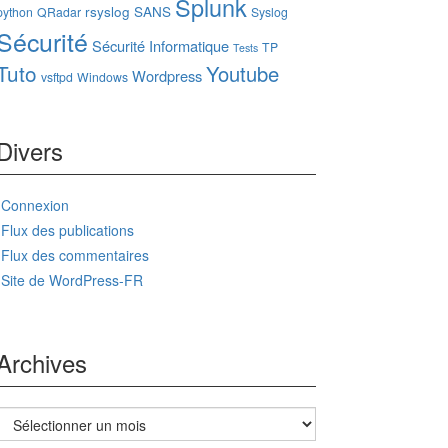
Splunk
rsyslog
SANS
python
QRadar
Syslog
Sécurité
Sécurité Informatique
TP
Tests
Tuto
Youtube
Wordpress
vsftpd
Windows
Divers
Connexion
Flux des publications
Flux des commentaires
Site de WordPress-FR
Archives
Archives