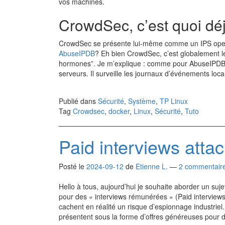
vos machines.
CrowdSec, c’est quoi dé
CrowdSec se présente lui-même comme un IPS open 
AbuseIPDB
? Eh bien CrowdSec, c’est globalement
hormones”. Je m’explique : comme pour AbuseIPDB, 
serveurs. Il surveille les journaux d’événements l
Publié dans
Sécurité
,
Système
,
TP Linux
Tag
Crowdsec
,
docker
,
Linux
,
Sécurité
,
Tuto
Paid interviews atta
Posté le
2024-09-12
de
Etienne L.
—
2 commentair
Hello à tous, aujourd’hui je souhaite aborder un sujet 
pour des « interviews rémunérées » (Paid interviews
cachent en réalité un risque d’espionnage industrie
présentent sous la forme d’offres généreuses pour d