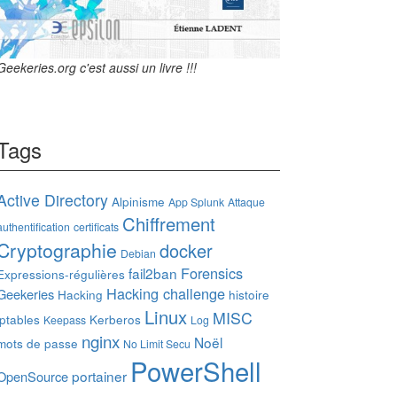
Geekeries.org c'est aussi un livre !!!
Tags
Active Directory
Alpinisme
App Splunk
Attaque
Chiffrement
authentification
certificats
Cryptographie
docker
Debian
Forensics
fail2ban
Expressions-régulières
Hacking challenge
Geekeries
Hacking
histoire
Linux
MISC
iptables
Kerberos
Keepass
Log
nginx
Noël
mots de passe
No Limit Secu
PowerShell
portainer
OpenSource