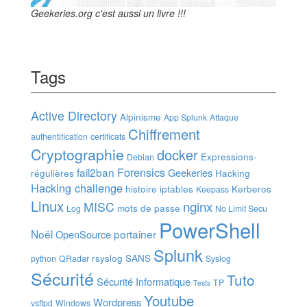
Geekeries.org c'est aussi un livre !!!
Tags
Active Directory
Alpinisme
App Splunk
Attaque
Chiffrement
authentification
certificats
Cryptographie
docker
Expressions-
Debian
Forensics
fail2ban
Geekeries
régulières
Hacking
Hacking challenge
histoire
iptables
Kerberos
Keepass
Linux
nginx
MISC
mots de passe
Log
No Limit Secu
PowerShell
Noël
portainer
OpenSource
Splunk
rsyslog
SANS
python
QRadar
Syslog
Sécurité
Tuto
Sécurité Informatique
TP
Tests
Youtube
Wordpress
vsftpd
Windows