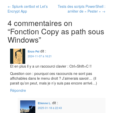
Navigation
←
Splunk certbot et Let’s
Tests des scripts PowerShell :
Encrypt App
arrêter de « Pester »
→
des
4 commentaires on
articles
“
Fonction Copy as path sous
Windows
”
dit :
Enzo Psl
2024-11-07 à 16:21
Et en plus il y a un raccourci clavier : Ctrl+Shift+C !!
Question con : pourquoi ces raccourcis ne sont pas
affichables dans le menu droit ? J’aimerais savoir… (il
parait qu’on peut, mais je n’y suis pas encore arrivé…)
Répondre
dit :
Etienne L.
2025-01-18 à 22:43