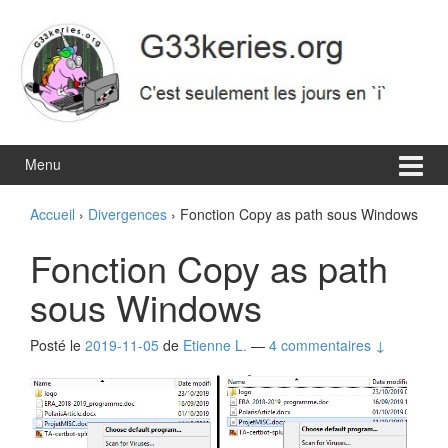
Aller
Sauter
au
au
contenu
menu
principal
Menu
Accueil
›
Divergences
›
Fonction Copy as path sous Windows
Fonction Copy as path
sous Windows
Posté le
2019-11-05
de
Etienne L.
—
4 commentaires ↓