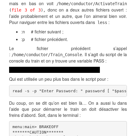
mais en bas on voit
/home/conductor/ActivateTrain
donc on a deux autres fichiers ouvert :
(
file 3 of 3
),
l’aide probablement et un autre, que l’on aimerai bien voir.
Pour naviguer entre les fichiers ouverts dans
:
less
:n # fichier suivant ;
:p # fichier précédent.
Le fichier précédent s’appel
:
. Il s’agit du script de la
/home/conductor/Train_Console
console du train et on y trouve une variable PASS :
PASS=’24fb3e89ce2aa0ea422c3d511d40dd84′
Qui est utilisée un peu plus bas dans le script pour :
read -s -p "Enter Password: " password [ "$passwor
Du coup, on se dit qu’on est bien là… On a aussi lu dans
l’aide que pour démarrer le train on doit désactiver les
freins d’abord. Soit, dans le terminal :
menu:main> BRAKEOFF

*******CAUTION*******
