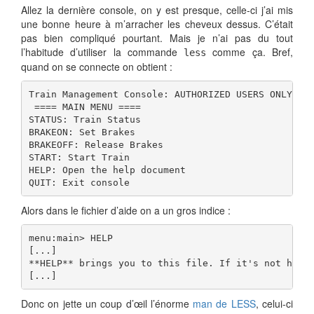
Allez la dernière console, on y est presque, celle-ci j’ai mis
une bonne heure à m’arracher les cheveux dessus. C’était
pas bien compliqué pourtant. Mais je n’ai pas du tout
l’habitude d’utiliser la commande
comme ça. Bref,
less
quand on se connecte on obtient :
Train Management Console: AUTHORIZED USERS ONLY

 ==== MAIN MENU ====

STATUS: Train Status

BRAKEON: Set Brakes

BRAKEOFF: Release Brakes

START: Start Train

HELP: Open the help document

QUIT: Exit console
Alors dans le fichier d’aide on a un gros indice :
menu:main> HELP
[...]

**HELP** brings you to this file. If it's not here
[...]
Donc on jette un coup d’œil l’énorme
man de LESS
, celui-ci