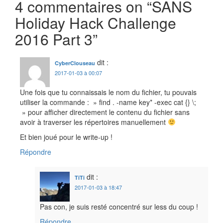
4 commentaires on “
SANS
articles
Holiday Hack Challenge
2016 Part 3
”
dit :
CyberClouseau
2017-01-03 à 00:07
Une fois que tu connaissais le nom du fichier, tu pouvais
utiliser la commande : » find . -name key* -exec cat {} \;
» pour afficher directement le contenu du fichier sans
avoir à traverser les répertoires manuellement
Et bien joué pour le write-up !
Répondre
dit :
TiTi
2017-01-03 à 18:47
Pas con, je suis resté concentré sur less du coup !
Répondre