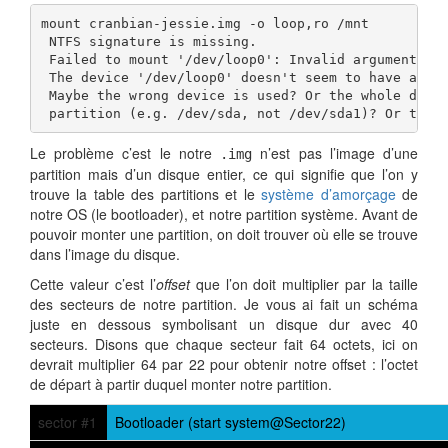
mount cranbian-jessie.img -o loop,ro /mnt  

 NTFS signature is missing.

 Failed to mount '/dev/loop0': Invalid argument

 The device '/dev/loop0' doesn't seem to have a val
 Maybe the wrong device is used? Or the whole disk 
 partition (e.g. /dev/sda, not /dev/sda1)? Or the 
Le problème c’est le notre
n’est pas l’image d’une
.img
partition mais d’un disque entier, ce qui signifie que l’on y
trouve la table des partitions et le
système d’amorçage
de
notre OS (le bootloader), et notre partition système. Avant de
pouvoir monter une partition, on doit trouver où elle se trouve
dans l’image du disque.
Cette valeur c’est l’
offset
que l’on doit multiplier par la taille
des secteurs de notre partition. Je vous ai fait un schéma
juste en dessous symbolisant un disque dur avec 40
secteurs. Disons que chaque secteur fait 64 octets, ici on
devrait multiplier 64 par 22 pour obtenir notre offset : l’octet
de départ à partir duquel monter notre partition.
sector #1
Bootloader (start system@Sector22)