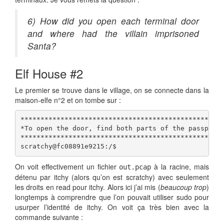
6) How did you open each terminal door
and where had the villain imprisoned
Santa?
Elf House #2
Le premier se trouve dans le village, on se connecte dans la
maison-elfe n°2 et on tombe sur :
***************************************************
*To open the door, find both parts of the passphras
***************************************************
scratchy@fc08891e9215:/$
On voit effectivement un fichier
à la racine, mais
out.pcap
détenu par itchy (alors qu’on est scratchy) avec seulement
les droits en read pour itchy. Alors ici j’ai mis (
beaucoup trop
)
longtemps à comprendre que l’on pouvait utiliser sudo pour
usurper l’identité de itchy. On voit ça très bien avec la
commande suivante :