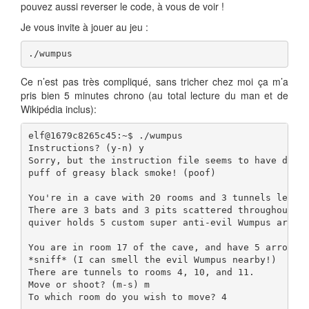
pouvez aussi reverser le code, à vous de voir !
Je vous invite à jouer au jeu :
./wumpus
Ce n’est pas très compliqué, sans tricher chez moi ça m’a
pris bien 5 minutes chrono (au total lecture du man et de
Wikipédia inclus):
elf@1679c8265c45:~$ ./wumpus 

Instructions? (y-n) y

Sorry, but the instruction file seems to have disap
puff of greasy black smoke! (poof)

You're in a cave with 20 rooms and 3 tunnels leadin
There are 3 bats and 3 pits scattered throughout th
quiver holds 5 custom super anti-evil Wumpus arrows
You are in room 17 of the cave, and have 5 arrows l
*sniff* (I can smell the evil Wumpus nearby!)

There are tunnels to rooms 4, 10, and 11.

Move or shoot? (m-s) m

To which room do you wish to move? 4
