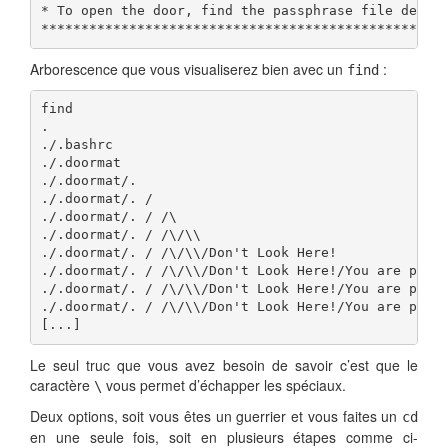
* To open the door, find the passphrase file deep i
**************************************************
Arborescence que vous visualiserez bien avec un
:
find
find

.

./.bashrc

./.doormat

./.doormat/. 

./.doormat/. / 

./.doormat/. / /\

./.doormat/. / /\/\\

./.doormat/. / /\/\\/Don't Look Here!

./.doormat/. / /\/\\/Don't Look Here!/You are persi
./.doormat/. / /\/\\/Don't Look Here!/You are persi
./.doormat/. / /\/\\/Don't Look Here!/You are persi
[...]
Le seul truc que vous avez besoin de savoir c’est que le
caractère
vous permet d’échapper les spéciaux.
\
Deux options, soit vous êtes un guerrier et vous faites un
cd
en une seule fois, soit en plusieurs étapes comme ci-