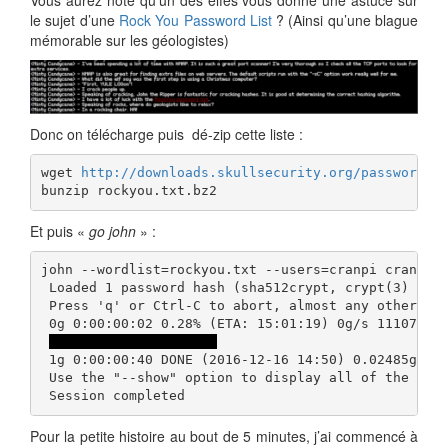
Vous aurez noté qu’un des elfes vous donne une astuce sur
le sujet d’une
Rock You Password List
? (Ainsi qu’une blague
mémorable sur les géologistes)
Donc on télécharge puis dé-zip cette liste :
wget 
http://downloads.skullsecurity.org/passwords/
bunzip rockyou.txt.bz2
Et puis «
go john
» :
john --wordlist=rockyou.txt --users=cranpi cranpiUn
 Loaded 1 password hash (sha512crypt, crypt(3) $6$ 
 Press 'q' or Ctrl-C to abort, almost any other key
 0g 0:00:00:02 0.28% (ETA: 15:01:19) 0g/s 11107p/s 
yummycookies (cranpi)
 1g 0:00:00:40 DONE (2016-12-16 14:50) 0.02485g/s 1
 Use the "--show" option to display all of the crac
 Session completed
Pour la petite histoire au bout de 5 minutes, j’ai commencé à