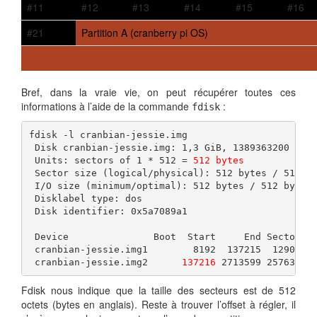
#11
#12
#13
#14
#15
#16
#21
Partition A (cranberry pi OS)
Bref, dans la vraie vie, on peut récupérer toutes ces
informations à l’aide de la commande
:
fdisk
fdisk -l cranbian-jessie.img

 Disk cranbian-jessie.img: 1,3 GiB, 1389363200 byte
 Units: sectors of 1 * 512 = 
512 bytes
 Sector size (logical/physical): 512 bytes / 512 by
 I/O size (minimum/optimal): 512 bytes / 512 bytes

 Disklabel type: dos

 Disk identifier: 0x5a7089a1

 Device               Boot  Start     End Sectors S
 cranbian-jessie.img1        8192  137215  129024  
 cranbian-jessie.img2      
137216
 2713599 2576384 
Fdisk nous indique que la taille des secteurs est de 512
octets (bytes en anglais). Reste à trouver l’offset à régler, il