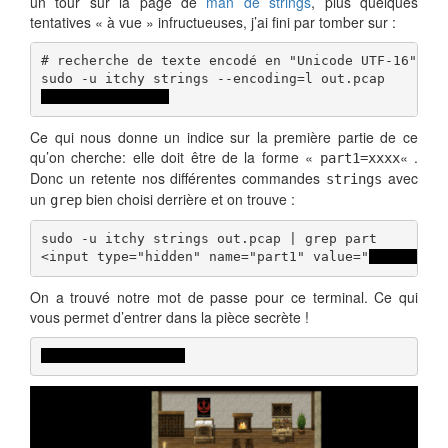
un tour sur la page de
man de strings
, plus quelques
tentatives « à vue » infructueuses, j’ai fini par tomber sur :
# recherche de texte encodé en "Unicode UTF-16"

part2:ttlehelper
Ce qui nous donne un indice sur la première partie de ce
qu’on cherche: elle doit être de la forme «
« .
part1=xxxx
Donc un retente nos différentes commandes
avec
strings
un
bien choisi derrière et on trouve :
grep
sudo -u itchy strings out.pcap | grep part

<input type="hidden" name="part1" value="
santasli
"
On a trouvé notre mot de passe pour ce terminal. Ce qui
vous permet d’entrer dans la pièce secrète !
santaslittlehelper