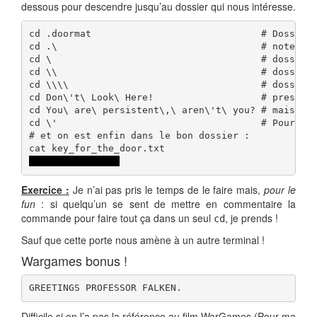
dessous pour descendre jusqu’au dossier qui nous intéresse.
cd .doormat                              # Dossier 
cd .\                                    # notez l'
cd \                                     # dossier 
cd \\                                    # dossier 
cd \\\\                                  # dossier 
cd Don\'t\ Look\ Here!                   # presque 
cd You\ are\ persistent\,\ aren\'t\ you? # mais ça 
cd \'                                    # Pourquoi
# et on est enfin dans le bon dossier :

key: open_sesame
Exercice :
Je n’ai pas pris le temps de le faire mais,
pour le
fun
:
si quelqu’un se sent de mettre en commentaire la
commande pour faire tout ça dans un seul
, je prends !
cd
Sauf que cette porte nous amène à un autre terminal !
Wargames bonus !
GREETINGS PROFESSOR FALKEN.
Difficile si on l’a pas la référence au film WarGames (Pour ma