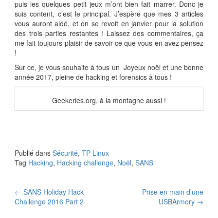
puis les quelques petit jeux m’ont bien fait marrer. Donc je
suis content, c’est le principal. J’espère que mes 3 articles
vous auront aidé, et on se revoit en janvier pour la solution
des trois parties restantes ! Laissez des commentaires, ça
me fait toujours plaisir de savoir ce que vous en avez pensez
!
Sur ce, je vous souhaite à tous un Joyeux noël et une bonne
année 2017, pleine de hacking et forensics à tous !
Geekeries.org, à la montagne aussi !
Publié dans
Sécurité
,
TP Linux
Tag
Hacking
,
Hacking challenge
,
Noël
,
SANS
Navigation
←
SANS Holiday Hack
Prise en main d’une
Challenge 2016 Part 2
USBArmory
→
des