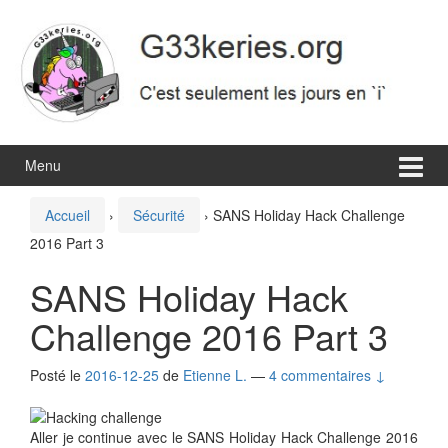
Aller
Sauter
au
au
contenu
menu
principal
Menu
Accueil
›
Sécurité
›
SANS Holiday Hack Challenge
2016 Part 3
SANS Holiday Hack
Challenge 2016 Part 3
Posté le
2016-12-25
de
Etienne L.
—
4 commentaires ↓
Aller je continue avec le SANS Holiday Hack Challenge 2016