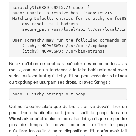
scratchy@fc08891e9215:/$ sudo -l

sudo: unable to resolve host fc08891e9215

Matching Defaults entries for scratchy on fc08891e9
    env_reset, mail_badpass, 

    secure_path=/usr/local/sbin\:/usr/local/bin\:/u
User scratchy may run the following commands on fc0
    (itchy) NOPASSWD: /usr/sbin/tcpdump 

    (itchy) NOPASSWD: /usr/bin/strings
Notez qu’ici on ne peut pas exécuter des commandes « as
root », comme on a tendance à le faire habituellement avec
sudo, mais en tant qu’
. Et on peut exécuter
itchy
strings
ou
en usurpant ses droits, ici avec Strings :
tcpdump
sudo -u itchy strings out.pcap
Qui ne retourne alors que du bruit… on va devoir filtrer un
peu. Donc habituellement j’aurai sorti le pcap dans un
Wireshark pour être plus à mon aise. Ici, ça risque de pendre
plus de temps à trouver comment exfiltrer le pcap
qu’utiliser les outils à notre dispositions. Et, après avoir fait