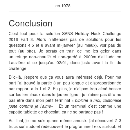
en 1978…
Conclusion
C’est tout pour la solution SANS Holiday Hack Challenge
2016 Part 3. Alors n’attendez pas de solutions pour les
questions 4,5 et 6 avant mi-janvier (au mieux), voir pas du
tout (au pire). Je serais en train de me les geler dans
un refuge non-chauffé et non-gardé à 2000m d’altitude en
Lauzière et ce jusqu’au 02/01, donc juste avant la fin du
challenge.
D’ici-là, j’espère que ça vous aura intéressé déjà. Pour ma
part j’ai trouvé la partie 3 un peu longue et disproportionnée
par rapport à la 1 et 2. En plus, je n’ai pas trop aimé bosser
sur les terminaux dans le jeu en ligne : je n’aime pas être ne
pas être dans mon petit terminal «
bibiche à moi, customisé
juste comme je l’aime
« . Et un terminal c’est comme une
capotte
tablette de chocolat, ça ne se partage pas !
Au final, je me suis quand même amusé. j’ai découvert 2-3
trucs sur
et redécouvert le programme
surtout. Et
sudo
less