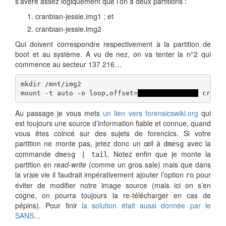
s’avère assez logiquement que l’on a deux partitions :
cranbian-jessie.img1 ; et
cranbian-jessie.img2
Qui doivent correspondre respectivement à la partition de
boot et au système. A vu de nez, on va tenter la n°2 qui
commence au secteur 137 216…
mkdir /mnt/img2

mount -t auto -o loop,offset=
$((512*137216))
 cranb
Au passage je vous mets
un lien vers forensicswiki.org
qui
est toujours une source d’information fiable et connue, quand
vous êtes coincé sur des sujets de forencics. Si votre
partition ne monte pas, jetez donc un œil à
avec la
dmesg
commande
. Notez enfin que je monte la
dmesg | tail
partition en
read-write
(comme un gros sale) mais que dans
la vraie vie il faudrait impérativement ajouter l’option
pour
ro
éviter de modifier notre image source (mais ici on s’en
cogne, on pourra toujours la re-télécharger en cas de
pépins). Pour finir
la solution était aussi donnée par le
SANS
…