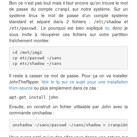
Bon ce n’est pas tout mais il faut encore qu’on trouve le mot
de passe du compte
sur notre système. Sur un
cranpi
système linux le mot de passe d’un compte système
standard et séparé dans 2 fichiers :
et
/etc/shadow
Le pourquoi est bien expliqué
ici
, donc je
/etc/passwd.
vous invite à récupérer ces fichiers sur votre partition
fraîchement montée:
cd /mnt/img2

cp etc/passwd ~/sans

cp etc/shadow ~/sans
Il reste à casser ce mot de passe. Pour ça on va installer
JohnTheRipper.
Voir le tp sur ce sujet pour une installation
from-source
ou plus simplement dans ce cas :
apt-get install john
Ensuite, on construit un fichier utilisable par John avec la
commande
:
unshadow
unshadow ~/sans/passwd ~/sans/shadow > cranpiUnixP