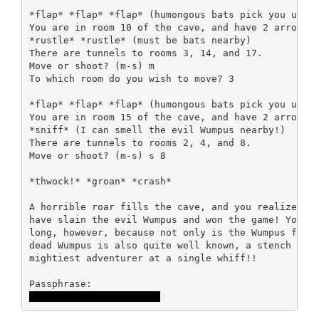
*flap* *flap* *flap* (humongous bats pick you up an
You are in room 10 of the cave, and have 2 arrows l
*rustle* *rustle* (must be bats nearby)

There are tunnels to rooms 3, 14, and 17.

Move or shoot? (m-s) m 

To which room do you wish to move? 3

*flap* *flap* *flap* (humongous bats pick you up an
You are in room 15 of the cave, and have 2 arrows l
*sniff* (I can smell the evil Wumpus nearby!)

There are tunnels to rooms 2, 4, and 8.

Move or shoot? (m-s) s 8

*thwock!* *groan* *crash*

A horrible roar fills the cave, and you realize, wi
have slain the evil Wumpus and won the game! You do
long, however, because not only is the Wumpus famou
dead Wumpus is also quite well known, a stench plen
mightiest adventurer at a single whiff!!

WUMPUS IS MISUNDERSTOOD