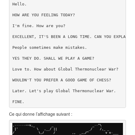
Hello.

HOW ARE YOU FEELING TODAY?

I'm fine. How are you?

EXCELLENT, IT'S BEEN A LONG TIME. CAN YOU EXPLAIN T
People sometimes make mistakes.

YES THEY DO. SHALL WE PLAY A GAME?

Love to. How about Global Thermonuclear War?

WOULDN'T YOU PREFER A GOOD GAME OF CHESS?

Later. Let's play Global Thermonuclear War.

FINE.
Ce qui donne l’affichage suivant :