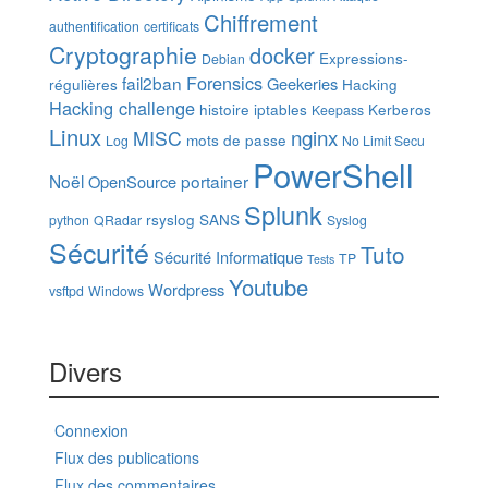
Chiffrement
authentification
certificats
Cryptographie
docker
Expressions-
Debian
Forensics
fail2ban
Geekeries
régulières
Hacking
Hacking challenge
histoire
iptables
Kerberos
Keepass
Linux
nginx
MISC
mots de passe
Log
No Limit Secu
PowerShell
Noël
portainer
OpenSource
Splunk
rsyslog
SANS
python
QRadar
Syslog
Sécurité
Tuto
Sécurité Informatique
TP
Tests
Youtube
Wordpress
vsftpd
Windows
Divers
Connexion
Flux des publications
Flux des commentaires