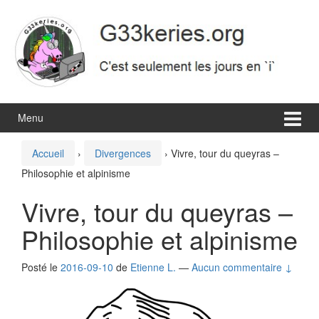
Aller
Sauter
au
au
contenu
menu
principal
Menu
Accueil
›
Divergences
›
Vivre, tour du queyras –
Philosophie et alpinisme
Vivre, tour du queyras –
Philosophie et alpinisme
Posté le
2016-09-10
de
Etienne L.
—
Aucun commentaire ↓